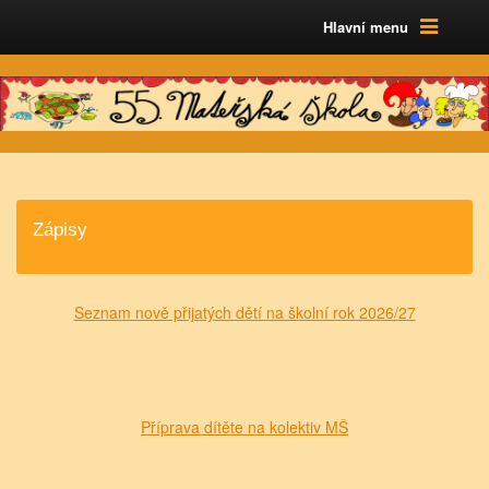
Hlavní menu
Zápisy
Seznam nově přijatých dětí na školní rok 2026/27
Příprava dítěte na kolektiv MŠ