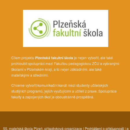
Cílem projektu
Plzeňská fakultní škola
je nejen vytvořit, ale také
prohloubit spolupráci mezi Fakultou pedagogickou ZČU a vybranými
školami v Plzeňském kraji, a to nejen základními, ale také
mateřskými a středními.
Chceme vytvořit komunikační kanál mezi studenty učitelských
studijních programů, jejich vyučujícími a učiteli z praxe. Spolupráce
fakulty a zapojených škol je oboustranně prospěšná.
55. mateřská škola Plzeň, příspěvková organizace |
Prohlášení o přístupnosti
| a